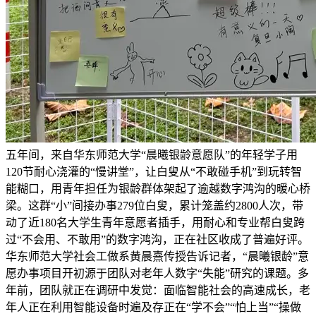
五年间，来自华东师范大学“晨曦银龄意愿队”的年轻学子用
120节耐心浇灌的“慢讲堂”，让白叟从“不敢碰手机”到玩转智
能糊口，用青年担任为银龄群体架起了逾越数字鸿沟的暖心桥
梁。这群“小”间接办事279位白叟，累计笼盖约2800人次，带
动了近180名大学生青年意愿者插手，用耐心和专业帮白叟跨
过“不会用、不敢用”的数字鸿沟，正在社区收成了普遍好评。
华东师范大学社会工做系黄晨熹传授告诉记者，“晨曦银龄”意
愿办事项目开初源于团队对老年人数字“失能”研究的课题。多
年前，团队就正在调研中发觉：面临智能社会的高速成长，老
年人正在利用智能设备时遍及存正在“学不会”“怕上当”“操做