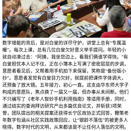
数字增能的背后，是对白叟的详尽守护，讲堂上总有“专属温
暖”。每次上课，总有几位白叟欠好意义举手提问。年轻的小
就自动凑过去：“阿姨，我坐您边上，看我们俩谁学得快。”有
白叟担忧本人记不住，正在小簿本上写满了密密层层的步调，
意愿者看见后，又帮着用手机拍下来保留，笑称是“备份版小
抄”。意愿者发觉有白叟目力欠好，就提前把课件字体调大，
还预备了放大镜。五年接力，初心一直。这支由华东师大学子
构成的意愿队，焦点换了一届又一届，但办事从未间断。他们
不只编写了《老年人智妙手机利用指南》等适用手册，同时，
通过结实的查询拜访研究产出多篇优良论文，并斩获3项荣
誉，团队提出的相关提案还获得长宁区政协正式回答，鞭策老
年数字包涵从社区实践政策回应，让“银龄不落伍”的被更多人
晓得。数字时代的文明，从来都该是不让任何人落伍的文明。