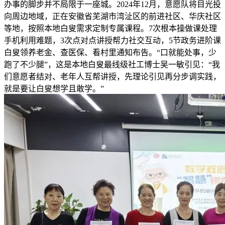
办事的脚步并不局限于一座城。2024年12月，意愿队将目光投
向周边地域，正在安徽省芜湖市湾沚区的前进社区、华庆社区
等地，按照本地白叟需求定制专属课程。7次根本操做课处理
手机利用难题，3次点对点讲授帮力社交互动，5节政务进阶课
白叟领养老金、查医保、看村里通知布告。“口就能处事，少
跑了不少腿”，这是本地白叟最线级社工博士吴一敏引见：“我
们意愿者结对、老年人互帮讲授，先理论引见再分步调实践，
就是要让白叟想学且敢学。”