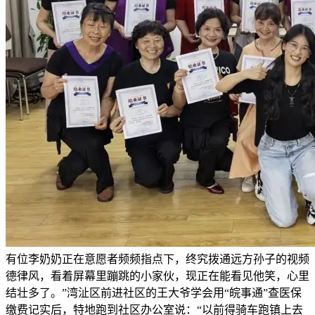
有位李奶奶正在意愿者频频指点下，终究拨通远方孙子的视频
德律风，看着屏幕里蹦跳的小家伙，现正在能看见他笑，心里
结壮多了。”湾沚区前进社区的王大爷学会用“皖事通”查医保
缴费记实后，特地跑到社区办公室说：“以前得骑车跑镇上去