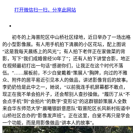
打开微信扫一扫，分享此网站
初冬的上海普陀区中山桥社区绿地，近日举办了一场出格
的小型影像展。有人用手机拍下清晨的小区花坛，配上图说
“这是我每天晨练上的风光”；有人拍下老伴正在家做菜的背
影，写下“我们成婚曾经50年了”；还有人拍下讲堂合影，地正
在视频最初打出一句话“感谢你们，让我正在这个时代不落
伍。”……展板前，不少白叟戴着“策展人”胸牌，向过的不雅
众、附件的居平易近引见本人的做品，讲述影像背后的故事。
李奶奶恰是此中之一，她说，“以前我连手机屏幕都不敢点，
现正在我不单会拍片子，还会帮别人查抄操做。”履历了从“不
会点手机”到“会拍片”的数字“变形记”的这群银龄策展人全数
来自华东师范大学“晨曦银龄意愿队”取普陀区长风新村街道中
山桥社区合办的“影像发声班”。正在这里，白叟不再只是学会
一个功能，而是用影像做品“讲本人的故事”。