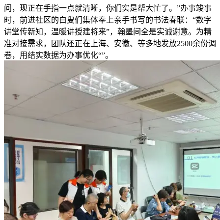
问，现正在手指一点就清晰，你们实是帮大忙了。”办事竣事
时，前进社区的白叟们集体奉上亲手书写的书法春联：“数字
讲堂传新知，温暖讲授建将来”，翰墨间全是实诚谢意。为精
准对接需求，团队还正在上海、安徽、等多地发放2500余份调
卷，用结实数据为办事优化“”。