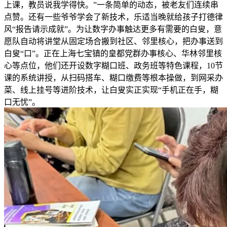
上课，教员说我学得快。”一条简单的动态，被老友们连续串
点赞。还有一些爷爷学会了新技术，乐适当晚就给孩子打德律
风“报告请示成就”。为让数字办事触达更多有需要的白叟，意
愿队自动将讲堂从固定场合搬到社区、邻里核心，把办事送到
白叟“口”。正在上海七宝镇的皇都党群办事核心、华林邻里核
心等点位，他们还开设数字糊口班、政务班等特色课程，10节
课的系统讲授，从扫码搭车、糊口缴费等根本操做，到网采办
菜、线上挂号等进阶技术，让白叟实正实现“手机正在手，糊
口无忧”。